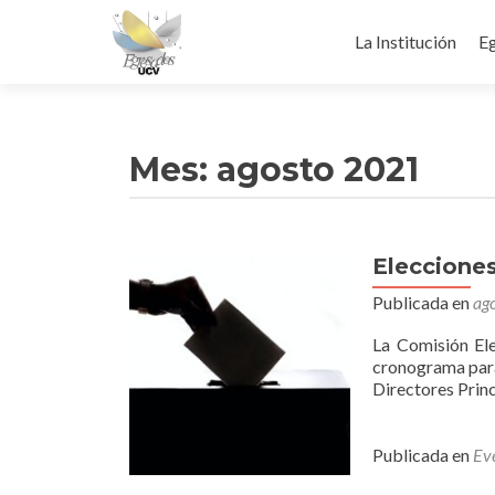
Ir
al
La Institución
Eg
contenido
Mes:
agosto 2021
Elecciones
Publicada en
ag
La Comisión El
cronograma para 
Directores Princ
Publicada en
Ev