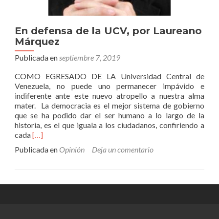
En defensa de la UCV, por Laureano
Márquez
Publicada en
septiembre 7, 2019
COMO EGRESADO DE LA Universidad Central de
Venezuela, no puede uno permanecer impávido e
indiferente ante este nuevo atropello a nuestra alma
mater. La democracia es el mejor sistema de gobierno
que se ha podido dar el ser humano a lo largo de la
historia, es el que iguala a los ciudadanos, confiriendo a
Leer
cada
[…]
másEn
Publicada en
Opinión
Deja un comentario
defensa
de
la
UCV,
por
Laureano
Márquez