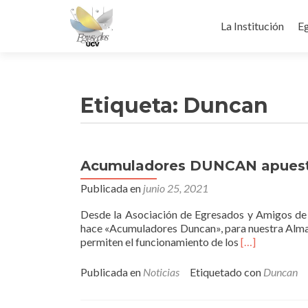
Ir
al
La Institución
Eg
contenido
Etiqueta:
Duncan
Acumuladores DUNCAN apuest
Publicada en
junio 25, 2021
Desde la Asociación de Egresados y Amigos de 
hace «Acumuladores Duncan», para nuestra Alma M
Leer
permiten el funcionamiento de los
[…]
másAcumulad
DUNCAN
Publicada en
Noticias
Etiquetado con
Duncan
apuesta
por