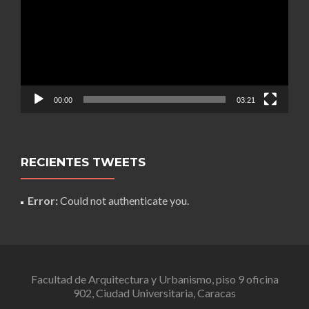
00:00
03:21
RECIENTES TWEETS
Error:
Could not authenticate you.
Facultad de Arquitectura y Urbanismo, piso 9 oficina
902, Ciudad Universitaria, Caracas